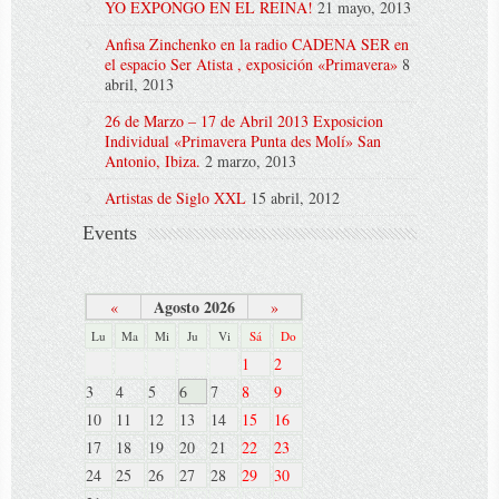
YO EXPONGO EN EL REINA!
21 mayo, 2013
Anfisa Zinchenko en la radio CADENA SER en
el espacio Ser Atista , exposición «Primavera»
8
abril, 2013
26 de Marzo – 17 de Abril 2013 Exposicion
Individual «Primavera Punta des Molí» San
Antonio, Ibiza.
2 marzo, 2013
Artistas de Siglo XXL
15 abril, 2012
Events
Agosto 2026
«
»
Lu
Ma
Mi
Ju
Vi
Sá
Do
1
2
3
4
5
6
7
8
9
10
11
12
13
14
15
16
17
18
19
20
21
22
23
24
25
26
27
28
29
30